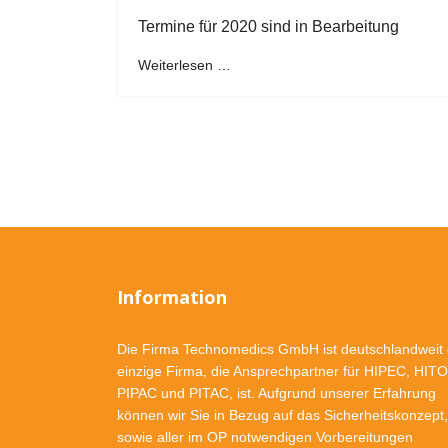
Termine für 2020 sind in Bearbeitung
Weiterlesen …
Information
Die Firma Technomedics GmbH ist deutschlandweit 
einzige Firma, die Ansprechpartner für HIPEC, HIT
PIPAC und PITAC, ist. Aufgrund unserer Erfahrung
können wir Sie in Bezug auf das Sicherheitskonzept,
sowie aller im OP notwendigen Vorbereitungen