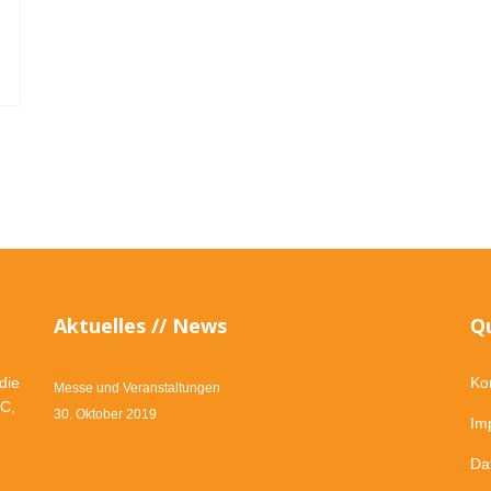
Aktuelles // News
Qu
die
Ko
Messe und Veranstaltungen
OC,
30. Oktober 2019
Im
Da