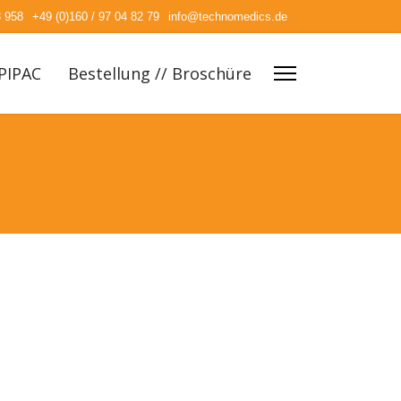
3 958
+49 (0)160 / 97 04 82 79
info@technomedics.de
PIPAC
Bestellung // Broschüre